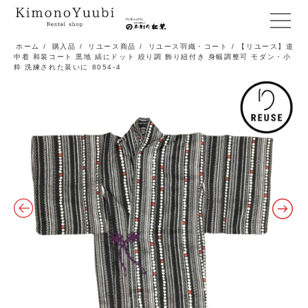
メ
ニ
ホーム
/
購入品
/
リユース商品
/
リユース羽織・コート
/ 【リユース】道
中着 和装コート 黒地 縞にドット 絞り調 飾り紐付き 身幅調整可 モダン・小
ュ
粋 洗練された装いに 8054-4
ー
開
閉