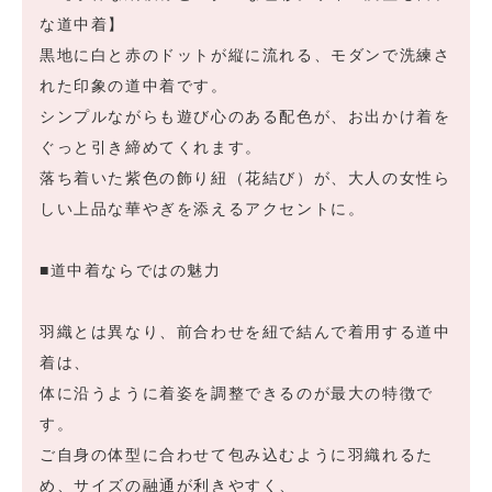
な道中着】
黒地に白と赤のドットが縦に流れる、モダンで洗練さ
れた印象の道中着です。
シンプルながらも遊び心のある配色が、お出かけ着を
ぐっと引き締めてくれます。
落ち着いた紫色の飾り紐（花結び）が、大人の女性ら
しい上品な華やぎを添えるアクセントに。
■道中着ならではの魅力
羽織とは異なり、前合わせを紐で結んで着用する道中
着は、
体に沿うように着姿を調整できるのが最大の特徴で
す。
ご自身の体型に合わせて包み込むように羽織れるた
め、サイズの融通が利きやすく、