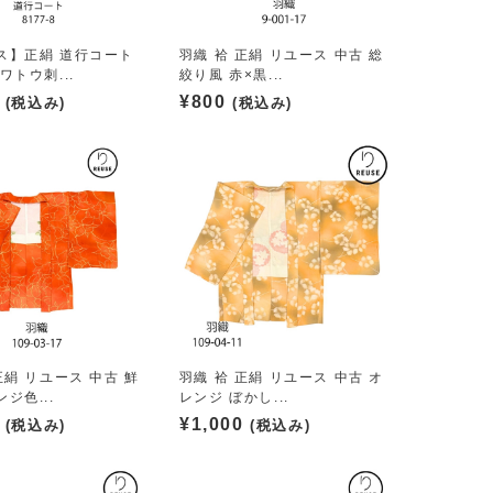
ス】正絹 道行コート
羽織 袷 正絹 リユース 中古 総
ワトウ刺...
絞り風 赤×黒...
¥
800
(税込み)
(税込み)
正絹 リユース 中古 鮮
羽織 袷 正絹 リユース 中古 オ
ジ色...
レンジ ぼかし...
¥
1,000
(税込み)
(税込み)