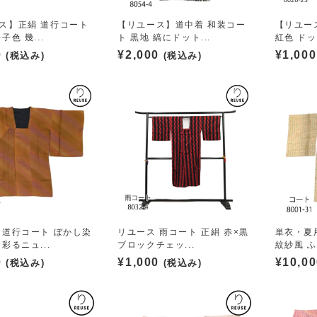
ス】正絹 道行コート
【リユース】道中着 和装コー
【リユー
子色 幾...
ト 黒地 縞にドット...
紅色 ドッ
0
¥
2,000
¥
1,000
(税込み)
(税込み)
 道行コート ぼかし染
リユース 雨コート 正絹 赤×黒
単衣・夏
彩るニュ...
ブロックチェッ...
紋紗風 ふく
0
¥
1,000
¥
10,0
(税込み)
(税込み)