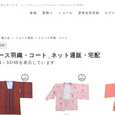
が見つかる レンタルショップKimono Yuubi(きもの遊美)
振袖
髪飾り
ショール
新規会員登録
ログ
/
購入品
/
リユース商品
/ リユース羽織・コート
OP
ース羽織・コート_ネット通販・宅配
1～32/48を表示しています