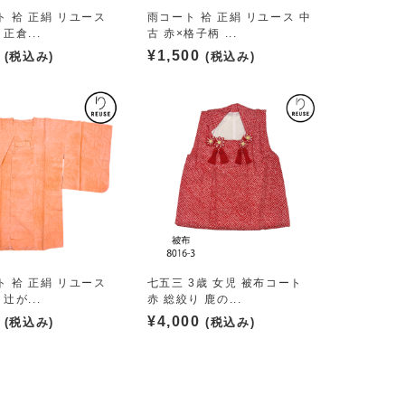
 袷 正絹 リユース
雨コート 袷 正絹 リユース 中
正倉...
古 赤×格子柄 ...
¥
1,500
(税込み)
(税込み)
 袷 正絹 リユース
七五三 3歳 女児 被布コート
辻が...
赤 総絞り 鹿の...
¥
4,000
(税込み)
(税込み)