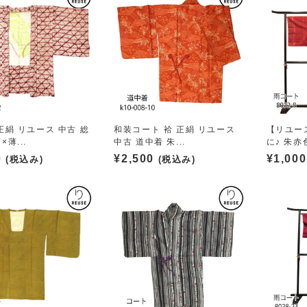
正絹 リユース 中古 総
和装コート 袷 正絹 リユース
【リユー
×薄...
中古 道中着 朱...
に♪ 朱赤色
0
¥
2,500
¥
1,000
(税込み)
(税込み)