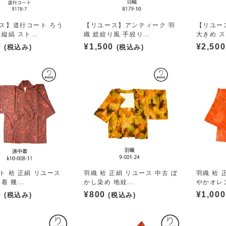
ス】道行コート ろう
【リユース】アンティーク 羽
【リユー
縦縞 スト...
織 総絞り風 手絞り...
大きめ ス
0
¥
1,500
¥
2,500
(税込み)
(税込み)
ト 袷 正絹 リユース
羽織 袷 正絹 リユース 中古 ぼ
羽織 袷 
着 幾...
かし染め 地紋...
やかオレン
0
¥
800
¥
1,000
(税込み)
(税込み)