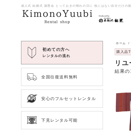
成人式 結婚式 謝恩会 とっておきの晴れの日に 他にはない自分だけの振袖
ホーム
初めての方へ
購入品T
レンタルの流れ
リユ
結果の
全国往復送料無料
安心のフルセットレンタル
下見レンタル可能