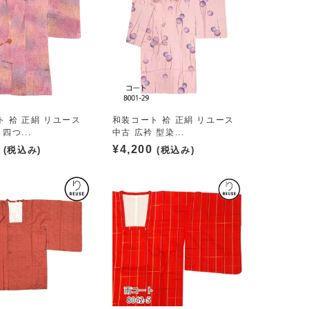
 袷 正絹 リユース
和装コート 袷 正絹 リユース
四つ...
中古 広衿 型染...
¥
4,200
(税込み)
(税込み)