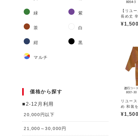
【リユー
緑
紫
長め丈 辛
¥
1,50
茶
白
紺
黒
マルチ
価格から探す
リユース
■2-12月利用
め 和装を
¥
1,50
20,000円以下
21,000～30,000円