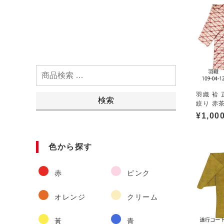
検
索
対
羽織 袷 
検索
絞り 赤茶
象:
¥
1,00
色から探す
赤
ピンク
オレンジ
クリーム
黃
青