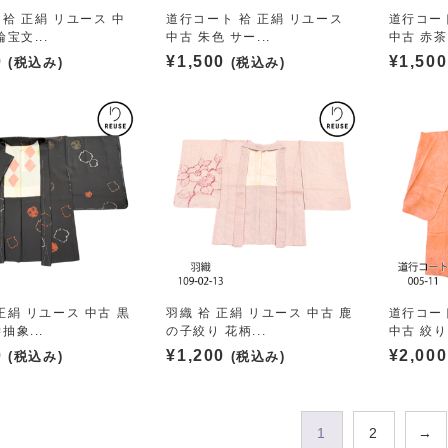
 袷 正絹 リユース 中
道行コート 袷 正絹 リユース
道行コート
輪宝文...
中古 朱色 サー...
中古 赤茶 
0
¥
1,500
¥
1,500
(税込み)
(税込み)
正絹 リユース 中古 黒
羽織 袷 正絹 リユース 中古 鹿
道行コート
抽象...
の子絞り 花柄...
中古 絞り 
0
¥
1,200
¥
2,000
(税込み)
(税込み)
1
2
→