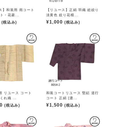
ス】和装用 雨コート
【リユース】正絹 羽織 総絞り
ト・花菱...
淡黄色 絞り花模...
¥
1,000
(税込み)
(税込み)
用 リユース コート
和装コートリユース 堅絽 道行
れ織 ...
コート 正絹 [濃...
00
¥
1,500
(税込み)
(税込み)