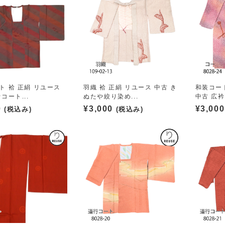
ト 袷 正絹 リユース
羽織 袷 正絹 リユース 中古 き
和装コート
コート...
ぬたや絞り染め...
中古 広衿 
0
¥
3,000
¥
3,000
(税込み)
(税込み)