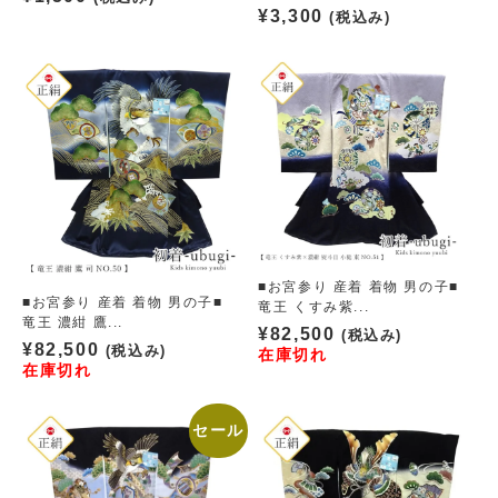
¥
3,300
(税込み)
■お宮参り 産着 着物 男の子■
■お宮参り 産着 着物 男の子■
竜王 くすみ紫...
竜王 濃紺 鷹...
¥
82,500
(税込み)
¥
82,500
(税込み)
在庫切れ
在庫切れ
セール