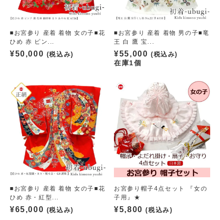
■お宮参り 産着 着物 女の子■花
■お宮参り 産着 着物 男の子■竜
ひめ 赤 ピン...
王 白 鷹 宝...
¥
50,000
¥
55,000
(税込み)
(税込み)
在庫1個
■お宮参り 産着 着物 女の子■花
お宮参り帽子4点セット 『女の
ひめ 赤・紅型...
子用』★
¥
65,000
¥
5,800
(税込み)
(税込み)