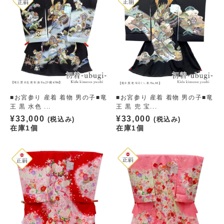
■お宮参り 産着 着物 男の子■竜
■お宮参り 産着 着物 男の子■竜
王 黒 水色 ...
王 黒 兜 宝...
¥
33,000
¥
33,000
(税込み)
(税込み)
在庫1個
在庫1個