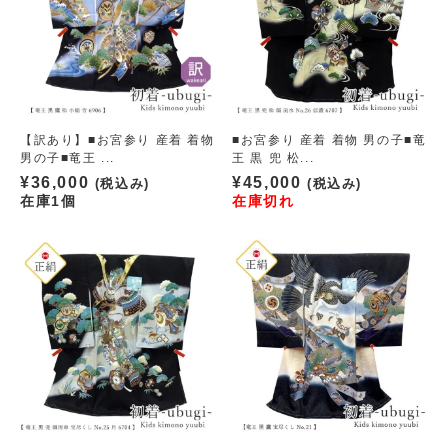
【訳あり】■お宮参り 産着 着物
■お宮参り 産着 着物 男の子■竜
男の子■竜王 ...
王 黒 兜 松...
¥
36,000
¥
45,000
(税込み)
(税込み)
在庫1個
在庫切れ