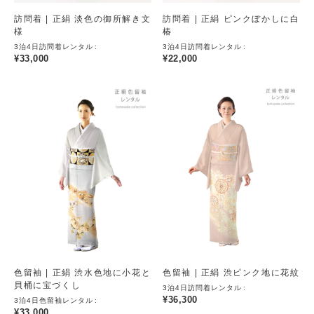
訪問着 | 正絹 淡色の御所解き文
訪問着 | 正絹 ピンクぼかしに白
様
椿
3泊4日訪問着レンタル
3泊4日訪問着レンタル
¥
33,000
¥
22,000
色留袖 | 正絹 渋水色地に小花と
色留袖 | 正絹 渋ピンク地に花紋
貝桶に宝づくし
3泊4日訪問着レンタル
¥
36,300
3泊4日色留袖レンタル
¥
33,000