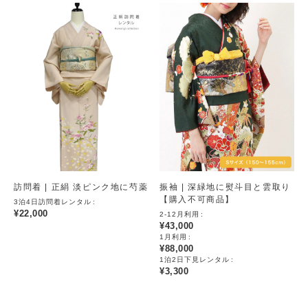
訪問着 | 正絹 淡ピンク地に芍薬
振袖 | 深緑地に熨斗目と雲取り
【購入不可商品】
3泊4日訪問着レンタル
¥
22,000
2-12月利用
¥
43,000
1月利用
¥
88,000
1泊2日下見レンタル
¥
3,300