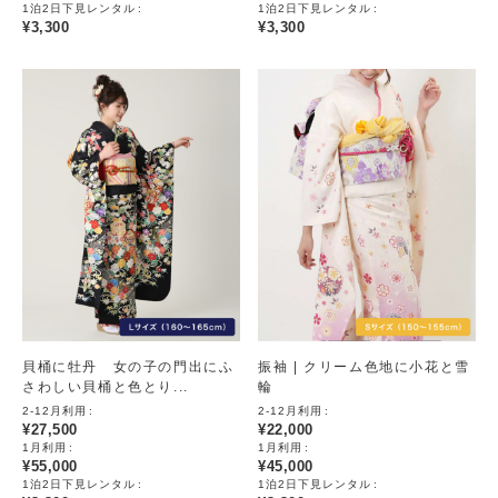
1泊2日下見レンタル
1泊2日下見レンタル
¥
3,300
¥
3,300
貝桶に牡丹 女の子の門出にふ
振袖 | クリーム色地に小花と雪
さわしい貝桶と色とり...
輪
2-12月利用
2-12月利用
¥
27,500
¥
22,000
1月利用
1月利用
¥
55,000
¥
45,000
1泊2日下見レンタル
1泊2日下見レンタル