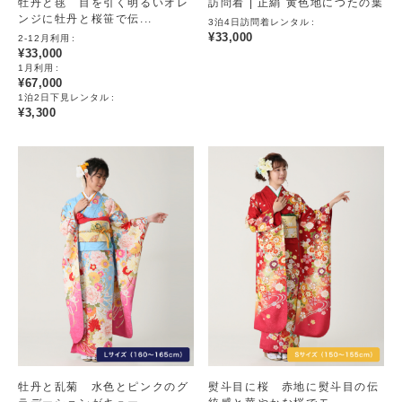
牡丹と毬 目を引く明るいオレ
訪問着 | 正絹 黄色地につたの葉
ンジに牡丹と桜笹で伝...
3泊4日訪問着レンタル
¥
33,000
2-12月利用
¥
33,000
1月利用
¥
67,000
1泊2日下見レンタル
¥
3,300
牡丹と乱菊 水色とピンクのグ
熨斗目に桜 赤地に熨斗目の伝