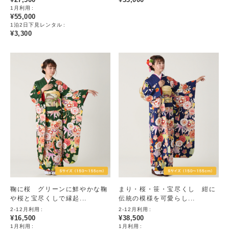
1月利用
¥
55,000
1泊2日下見レンタル
¥
3,300
鞠に桜 グリーンに鮮やかな鞠
まり・桜・笹・宝尽くし 紺に
や桜と宝尽くしで縁起...
伝統の模様を可愛らし...
2-12月利用
2-12月利用
¥
16,500
¥
38,500
1月利用
1月利用