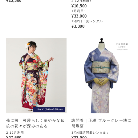
¥
25,300
2-12月利用
¥
16,500
1月利用
¥
33,000
1泊2日下見レンタル
¥
3,300
菊に桜 可愛らしく華やかな伝
訪問着 | 正絹 ブルーグレー地に
統の花々が深みのある...
胡蝶蘭
2-12月利用
3泊4日訪問着レンタル
¥
27,500
¥
33,000