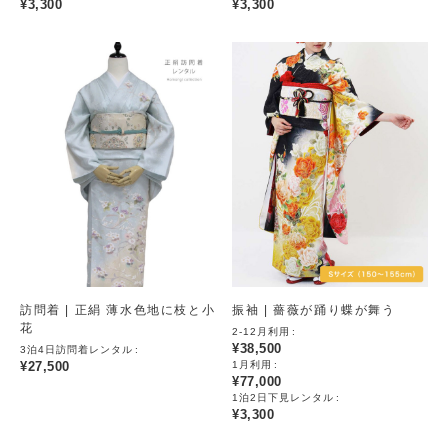
¥
3,300
¥
3,300
訪問着 | 正絹 薄水色地に枝と小
振袖 | 薔薇が踊り蝶が舞う
花
2-12月利用
¥
38,500
3泊4日訪問着レンタル
¥
27,500
1月利用
¥
77,000
1泊2日下見レンタル
¥
3,300