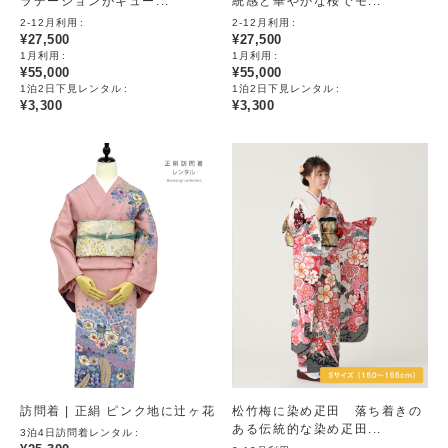
ラデーションがキュー...
統感と華やかな桜でモ...
2-12月利用
2-12月利用
¥
27,500
¥
27,500
1月利用
1月利用
¥
55,000
¥
55,000
1泊2日下見レンタル
1泊2日下見レンタル
¥
3,300
¥
3,300
訪問着 | 正絹 ピンク地に辻ヶ花
松竹梅に染め疋田 落ち着きの
ある伝統的な染め疋田...
3泊4日訪問着レンタル