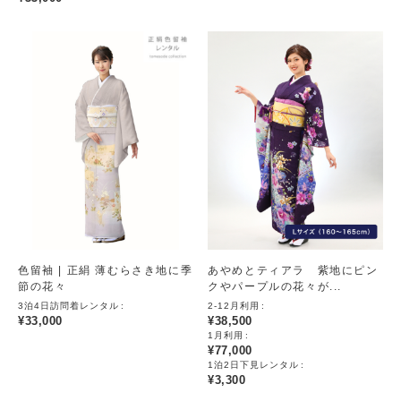
色留袖 | 正絹 薄むらさき地に季
あやめとティアラ 紫地にピン
節の花々
クやパープルの花々が...
3泊4日訪問着レンタル
2-12月利用
¥
33,000
¥
38,500
1月利用
¥
77,000
1泊2日下見レンタル
¥
3,300