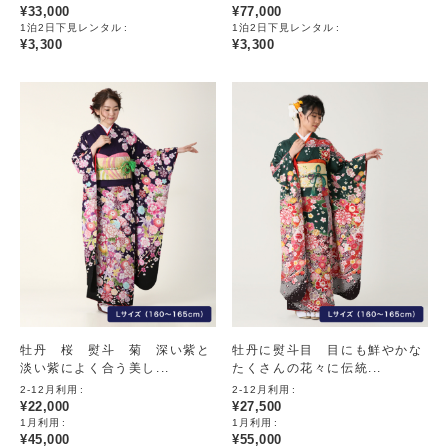
¥
33,000
¥
77,000
1泊2日下見レンタル
1泊2日下見レンタル
¥
3,300
¥
3,300
牡丹 桜 熨斗 菊 深い紫と
牡丹に熨斗目 目にも鮮やかな
淡い紫によく合う美し...
たくさんの花々に伝統...
2-12月利用
2-12月利用
¥
22,000
¥
27,500
1月利用
1月利用
¥
45,000
¥
55,000