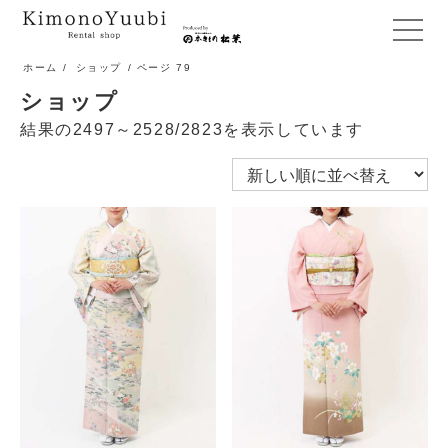
メ
ニ
ホーム
/
ショップ
/ ページ 79
ュ
ショップ
ー
結果の2497～2528/2823を表示しています
開
閉