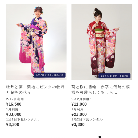
牡丹と藤 紫地にピンクの牡丹
菊と桜に雪輪 赤字に伝統の模
と藤等の花々
様を可愛らしくあしら...
2-12月利用
2-12月利用
¥
16,500
¥
11,000
1月利用
1月利用
¥
33,000
¥
23,000
1泊2日下見レンタル
1泊2日下見レンタル
¥
3,300
¥
3,300