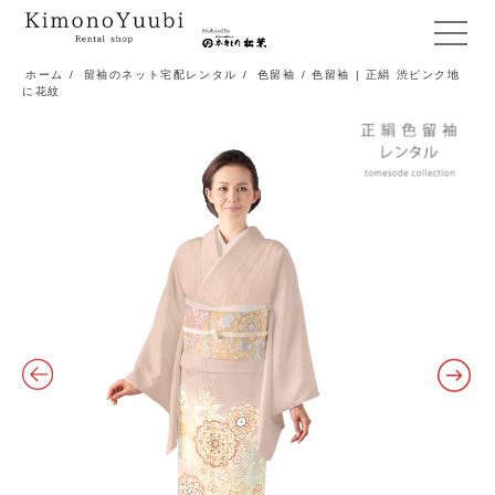
メ
ニ
ホーム
/
留袖のネット宅配レンタル
/
色留袖
/ 色留袖 | 正絹 渋ピンク地
に花紋
ュ
ー
開
閉