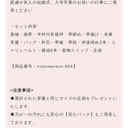
親戚や友人の結婚式、入学卒業のお祝いの行事にご着
用ください
・セット内容
着物・袋帯・半衿付長襦袢・帯締め・帯揚げ・末廣・
草履・バッグ・衿芯・帯板・帯枕・伊達締め2本・コ
ーリンベルト・腰紐4本・着物スリップ・足袋
【商品番号：irotomerent-004】
<注意事項>
◆選択された草履と同じサイズの足袋をプレゼントい
たします。
◆万が一の汚れにも安心の【安心パック】もご用意し
ております。