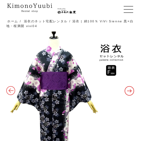
メ
ニ
ホーム
/
浴衣のネット宅配レンタル
/ 浴衣 | 綿100％ ViVi Sienne 黒×白
地・桜満開 vivi04
ュ
ー
開
閉