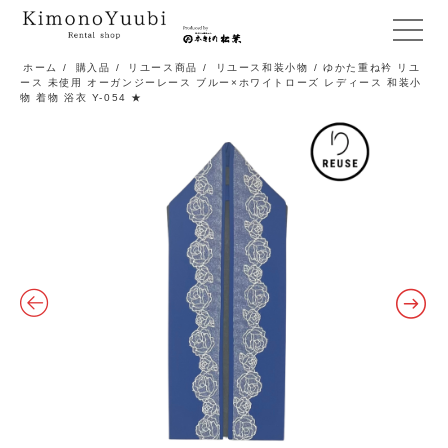
メ
ニ
ホーム
/
購入品
/
リユース商品
/
リユース和装小物
/ ゆかた重ね衿 リユ
ース 未使用 オーガンジーレース ブルー×ホワイトローズ レディース 和装小
ュ
物 着物 浴衣 Y-054 ★
ー
開
閉