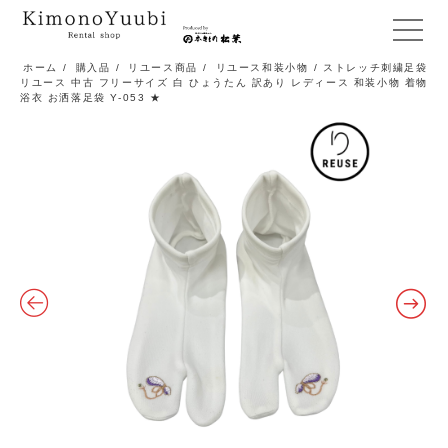
メ
ニ
ホーム
/
購入品
/
リユース商品
/
リユース和装小物
/ ストレッチ刺繍足袋
リユース 中古 フリーサイズ 白 ひょうたん 訳あり レディース 和装小物 着物
ュ
浴衣 お洒落足袋 Y-053 ★
ー
開
閉