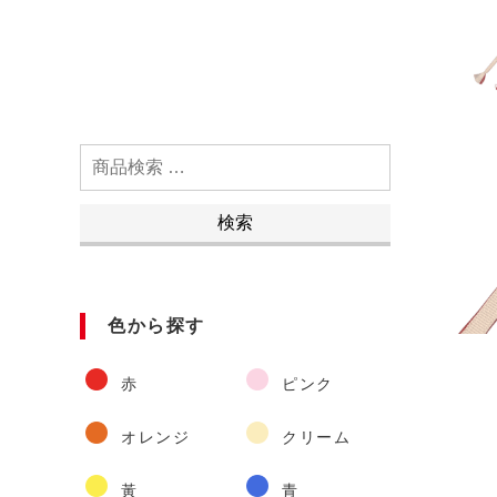
検
索
対
検索
象:
色から探す
赤
ピンク
オレンジ
クリーム
黃
青