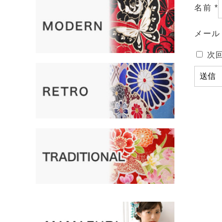
名前
*
メー
次