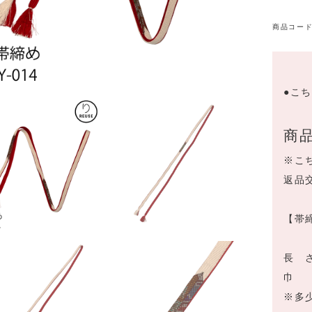
商品コード
●こ
商
※こ
返品
【帯
長 
巾 
※多