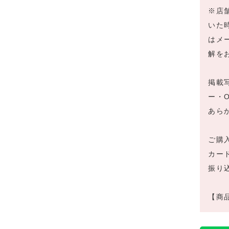
※店
いた
はメ
解を
掲載
ー・
あら
ご購
カー
振り
【商品