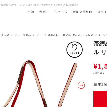
が見つかる レンタルショップKimono Yuubi(きもの遊美)
振袖
髪飾り
ショール
新規会員登録
ログ
/
購入品
/
リユース商品
/
リユース和装小物
/ 帯締め アイボリー×深紅 リバーシブ
帯締
ル リ
¥
1,
(税込み)
在庫1