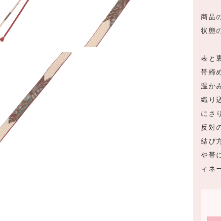
商品
状態
表と
帯締
温か
織り
にさ
反対
結び
や帯
ィネ