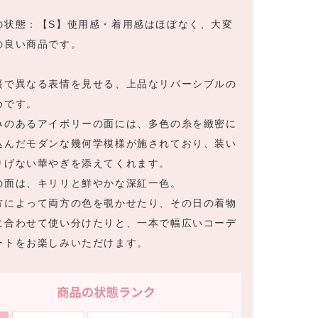
の状態：【S】使用感・着用感はほぼなく、大変
の良い商品です。
裏で異なる表情を見せる、上品なリバーシブルの
めです。
みのあるアイボリーの面には、多色の糸を緻密に
込んだモダンな幾何学模様が施されており、装い
りげない華やぎを添えてくれます。
の面は、キリリと鮮やかな深紅一色。
方によって両方の色を覗かせたり、その日の着物
に合わせて使い分けたりと、一本で幅広いコーデ
ートをお楽しみいただけます。