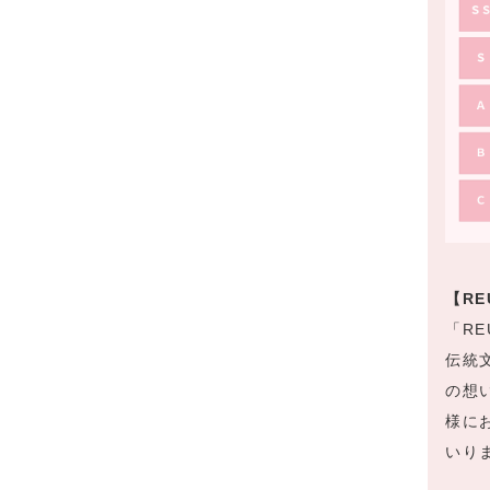
【R
「R
伝統
の想
様に
いり