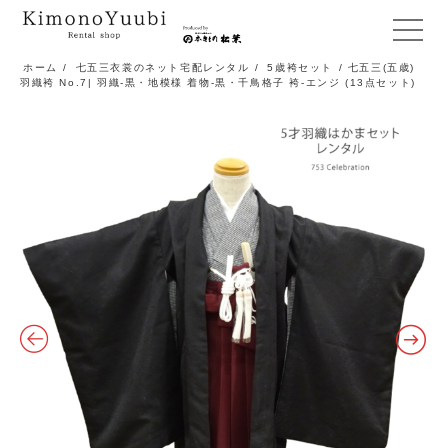
メ
ニ
ホーム
/
七五三衣裳のネット宅配レンタル
/
5歳袴セット
/ 七五三(五歳)
羽織袴 No.7| 羽織-黒・地模様 着物-黒・千鳥格子 袴-エンジ (13点セット)
ュ
ー
開
閉