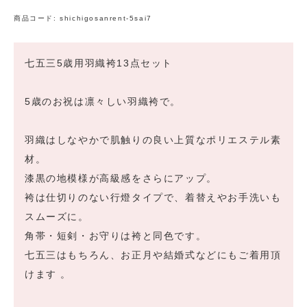
商品コード:
shichigosanrent-5sai7
七五三5歳用羽織袴13点セット
5歳のお祝は凛々しい羽織袴で。
羽織はしなやかで肌触りの良い上質なポリエステル素
材。
漆黒の地模様が高級感をさらにアップ。
袴は仕切りのない行燈タイプで、着替えやお手洗いも
スムーズに。
角帯・短剣・お守りは袴と同色です。
七五三はもちろん、お正月や結婚式などにもご着用頂
けます 。