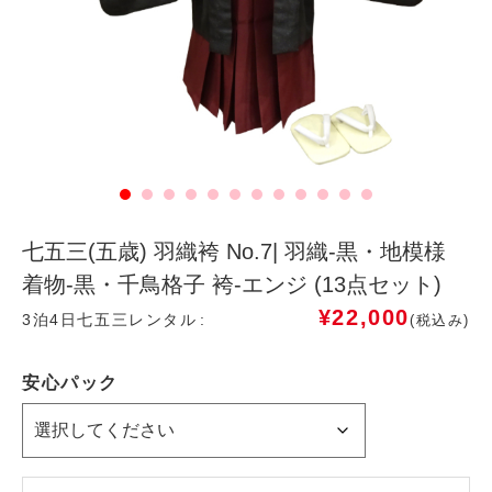
七五三(五歳) 羽織袴 No.7| 羽織-黒・地模様
着物-黒・千鳥格子 袴-エンジ (13点セット)
¥
22,000
3泊4日七五三レンタル
(税込み)
安心パック