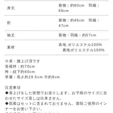
着物：約80cm 羽織：
身丈
66cm
着物：約46cm 羽織：
裄
47cm
袖丈
着物・羽織：約57cm
表地 ポリエステル100%
素材
裏地ポリエステル100%
※肩・腰上げ済です
長襦袢：約70cm
袴：紐下約60cm
草履：長さ約19.5cm 巾約8cm
注意事項
◆肩上げをした状態でお送りします。お子様のサイズに合
わせたサイズ直しは出来ません。
◆肌着はセットに含まれておりません。普段ご使用のイン
ナーをお使い下さい。