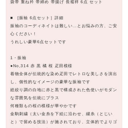
袋帯 重ね衿 帯締め 帯揚げ 長襦袢 6点 セット
■ [振袖 6点セット］詳細
振袖のコーディネイトは難しい…とお悩みの方、ご安
心ください！
うれしい豪華6点セットです
1・振袖
●No,314 赤 黒 橘 桜 疋田模様
着物全体が伝統的な染め疋田でレトロな美しさを演出
し、個性的なイメージの豪華な振袖です
総絞り調の白地に赤と黒で構成された色使いがモダン
な雰囲気を伝統にプラス
何種類もの桜の模様が華やかです
金駒刺繍（太い金糸を下絵に沿わせ、綴糸（とじい
と）で留める技法）が施されており、立体的でよりゴ