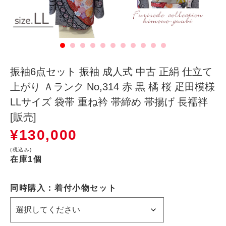
振袖6点セット 振袖 成人式 中古 正絹 仕立て
上がり Ａランク No,314 赤 黒 橘 桜 疋田模様
LLサイズ 袋帯 重ね衿 帯締め 帯揚げ 長襦袢
[販売]
¥
130,000
(税込み)
在庫1個
同時購入：着付小物セット