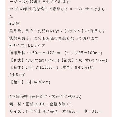
ージャスな印象を与えてくれます
金×白の個性的な袋帯で豪華なイメージに仕上げまし
た
■品質
美品級、目立った汚れのない【Aランク】の商品です
状態も良く、とてもお値打ち品となっております
■サイズ／LLサイズ
適用身長：160cm〜172cm (ヒップ95〜100cm)
【身丈】4尺6寸(約174cm)【裄丈】1尺9寸(約72cm)
【袖丈】3尺( 約113.5cm)【前巾】6寸5分(約
24.5cm)
【後巾】8寸(約30cm)
2正絹袋帯 (未仕立て・芯仕立て代込み)
素 材：正絹100％（金銀糸除く）
サイズ：仕立て上り／長さ：約460cm 巾：31cm