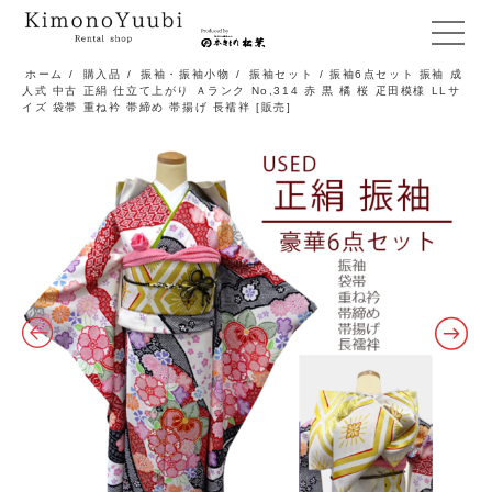
メ
ニ
ホーム
/
購入品
/
振袖・振袖小物
/
振袖セット
/ 振袖6点セット 振袖 成
人式 中古 正絹 仕立て上がり Ａランク No,314 赤 黒 橘 桜 疋田模様 LLサ
ュ
イズ 袋帯 重ね衿 帯締め 帯揚げ 長襦袢 [販売]
ー
開
閉