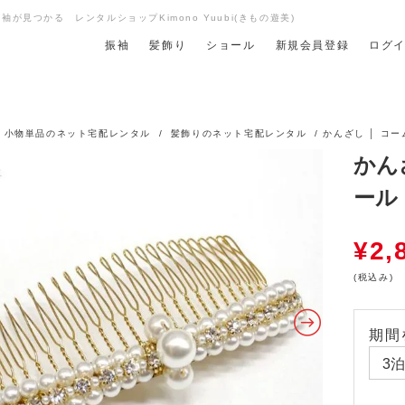
が見つかる レンタルショップKimono Yuubi(きもの遊美)
振袖
髪飾り
ショール
新規会員登録
ログ
/
小物単品のネット宅配レンタル
/
髪飾りのネット宅配レンタル
/ かんざし │ コ
かん
ール 
¥
2,
(税込み)
期間