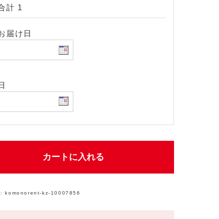
合計 1
お届け日
日
カートに入れる
:
komonorent-kz-10007856