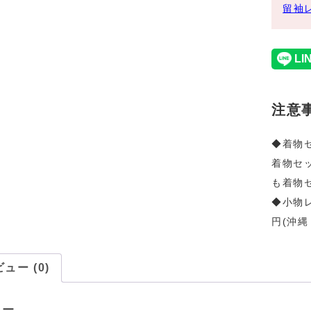
留袖
注意
◆着物
着物セ
も着物
◆小物レ
円(沖縄
ュー (0)
ュー