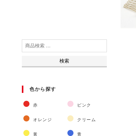
検
索
対
検索
象:
色から探す
赤
ピンク
オレンジ
クリーム
黃
青