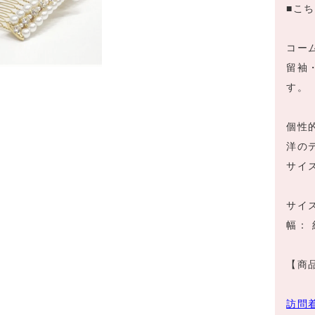
■こ
コー
留袖
す。
個性
洋の
サイ
サイズ
幅： 
【商品
訪問