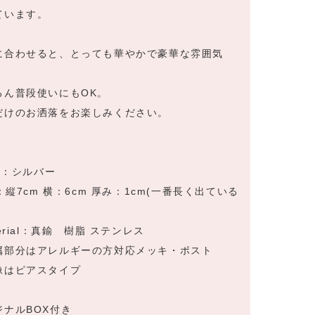
ています。
に合わせると、とっても華やかで豪華な雰囲気
ろん普段使いにもOK。
だけのお洒落をお楽しみください。
or：シルバー
e：縦7cm 横：6cm 厚み：1cm(一番長く出ている
terial：真鍮 樹脂 ステンレス
属部分はアレルギーの方対応メッキ・ポスト
像はピアスタイプ
ジナルBOX付き