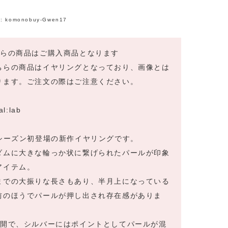
:
komonobuy-Gwen17
ちらの商品はご購入商品となります
ちらの商品はイヤリングとなっており、画像とは
ります。ご注文の際はご注意ください。
cal:lab
dシーズン初登場の新作イヤリングです。
ダムに大きな輪っか状に繋げられたパールが印象
アイテム。
までの大振りな長さもあり、半月上になっている
前のほうでパールが押し出され存在感がありま
展開で、シルバーにはポイントとしてパールが混