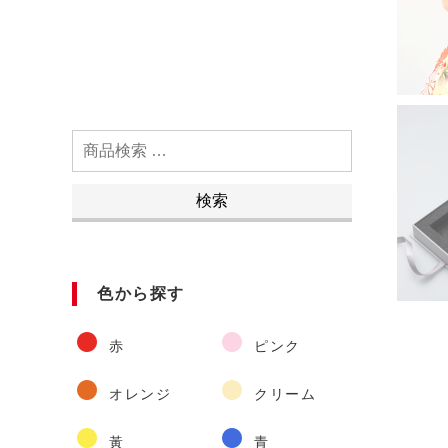
検
索
対
検索
象:
色から探す
赤
ピンク
オレンジ
クリーム
黃
青