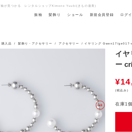
が見つかる レンタルショップKimono Yuubi(きもの遊美)
振袖
髪飾り
ショール
新規会員登録
ログ
/
購入品
/
髪飾り・アクセサリー
/
アクセサリー
/ イヤリング Gwen17/ge017-e 
イヤリ
ー cri
¥
14
(税込み)
在庫1