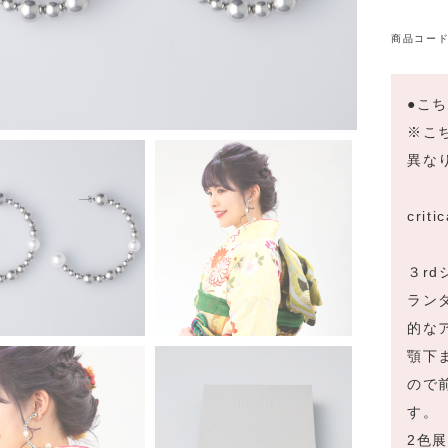
商品コード
●こ
※こ
異な
criti
３r
ラン
的な
顎下
ので
す。
2色