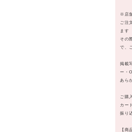
※店
ご注
ます
その
で、
掲載
ー・
あら
ご購
カー
振り
【商品