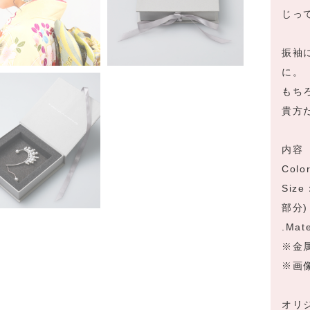
じっ
振袖
に。
もち
貴方
内容
Col
Siz
部分)
.Ma
※金
※画
オリ