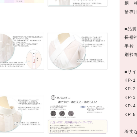
柄 梅
袷衣
■品
長襦
半衿
別衿
■サ
KP-
KP-
KP-
KP-
KP-
着丈