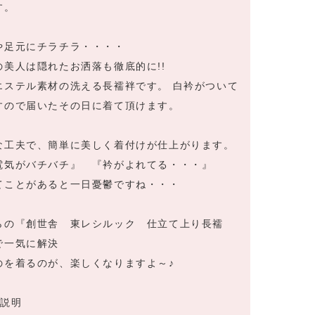
す。
や足元にチラチラ・・・・
の美人は隠れたお洒落も徹底的に!!
エステル素材の洗える長襦袢です。 白衿がついて
すので届いたその日に着て頂けます。
な工夫で、簡単に美しく着付けが仕上がります。
電気がバチバチ』 『衿がよれてる・・・』
てことがあると一日憂鬱ですね・・・
らの『創世舎 東レシルック 仕立て上り長襦
で一気に解決
のを着るのが、楽しくなりますよ～♪
品説明