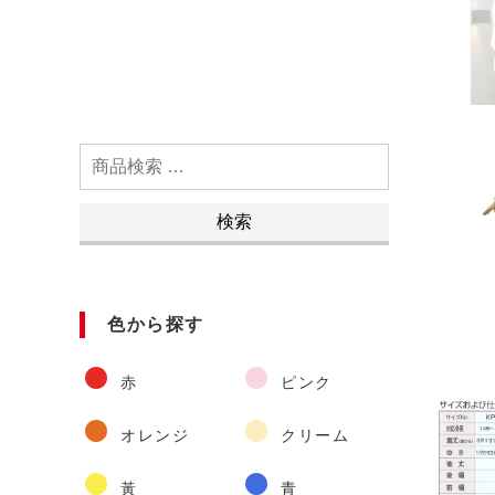
検
索
対
検索
象:
色から探す
赤
ピンク
オレンジ
クリーム
黃
青