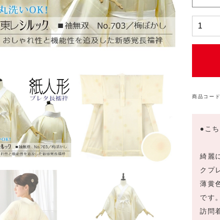
長
襦
袢
紙
人
形
『袷
商品コード
衣
用・
袖
●こ
無
双：
綺麗
梅
クプ
ぼ
薄黄
か
し/
です
No,70
訪問