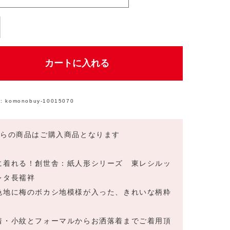
カートに入れる
:
komonobuy-10015070
ちらの商品はご購入商品となります
に着れる！創世舎：紙人形シリーズ 東レシルッ
レタ長襦袢
色地に梅のボカシ地模様が入った、きれいな柄粋
。
3』
着・小紋とフォーマルからお洒落着までご着用頂