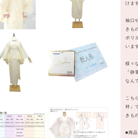
東
けま
レ
シ
袖口
ル
きも
ッ
ク
ポリ
プ
いま
レ
タ
様々
長
『静
襦
なん
袢
[販
売]
こち
個
袢』
きも
■商