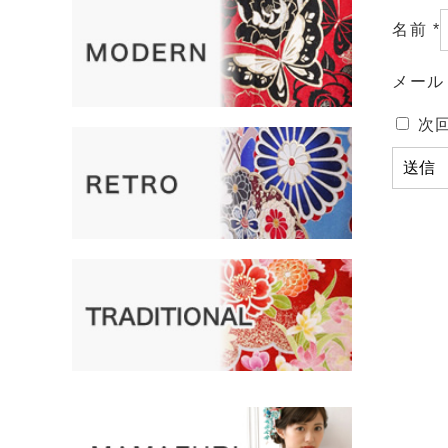
名前
*
メー
次