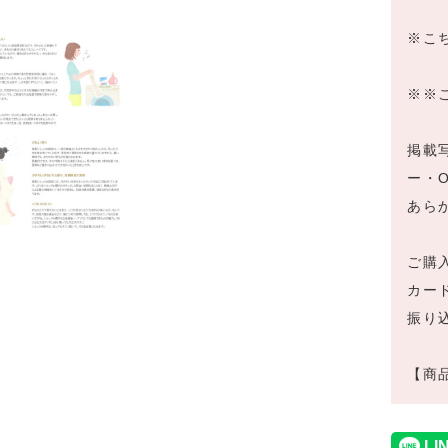
※こ
※※
掲載
ー・
あら
ご購
カー
振り
【商品