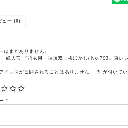
ュー (0)
ュー
ーはまだありません。
袢 紙人形 『袷衣用・袖無双：梅ぼかし/ No,703』東レ
アドレスが公開されることはありません。
※
が付いてい
ュー
*