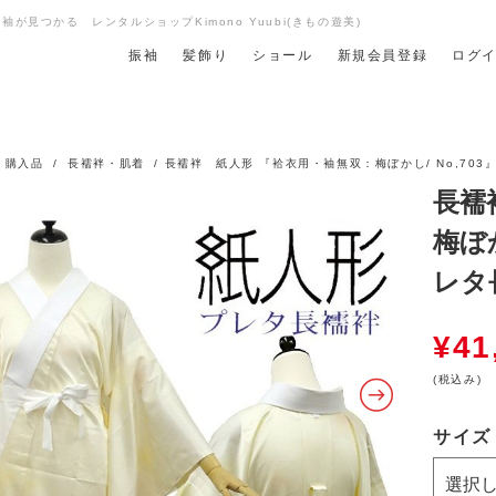
が見つかる レンタルショップKimono Yuubi(きもの遊美)
振袖
髪飾り
ショール
新規会員登録
ログ
/
購入品
/
長襦袢・肌着
/ 長襦袢 紙人形 『袷衣用・袖無双：梅ぼかし/ No,703
長襦
梅ぼ
レタ
¥
41
(税込み)
サイズ