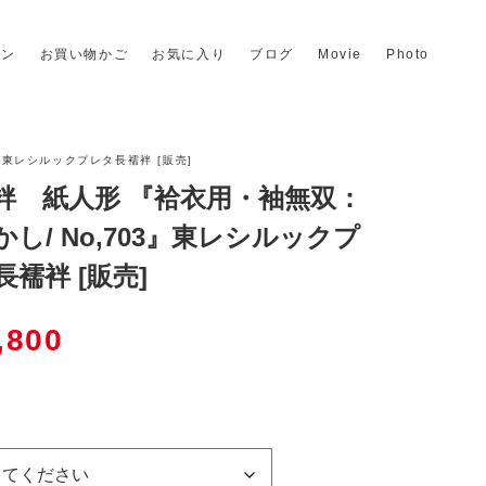
イン
お買い物かご
お気に入り
ブログ
Movie
Photo
』東レシルックプレタ長襦袢 [販売]
袢 紙人形 『袷衣用・袖無双：
かし/ No,703』東レシルックプ
長襦袢 [販売]
,800