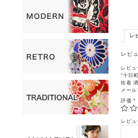
レビ
レビ
レビュ
“十日町
街着 
メール
評価
*
レビ