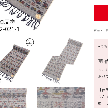
商品コード
●こ
商
※こ
返品
【伊
長さ：
巾 ：