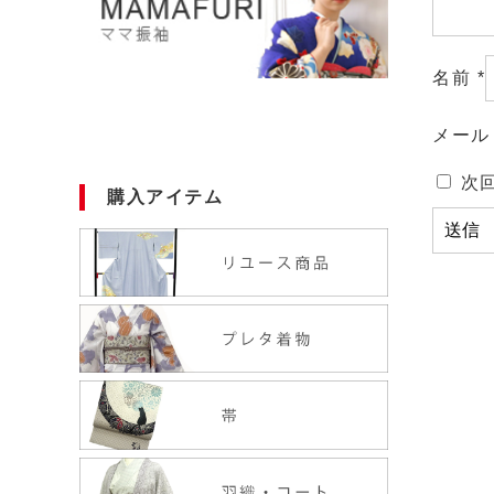
名前
*
メー
次
購入アイテム