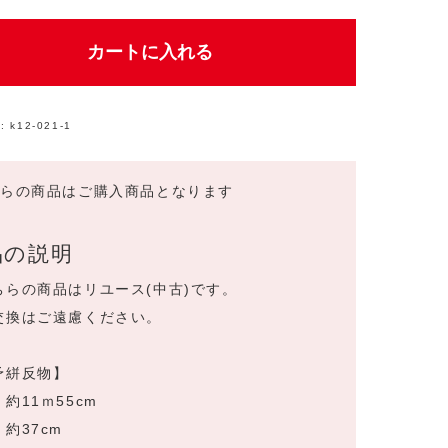
カートに入れる
:
k12-021-1
ちらの商品はご購入商品となります
品の説明
ちらの商品はリユース(中古)です。
交換はご遠慮ください。
予絣反物】
約11ｍ55cm
約37cm