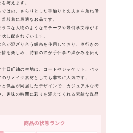
象を与えます。
らではの、さらりとした手触りと丈夫さを兼ね備
、普段着に最適なお品です。
モラスな人物のようなモチーフや幾何学文様がボ
ー状に配されています。
に色が混ざり合う絣糸を使用しており、奥行きの
表情を楽しめ、特有の節が手仕事の温かみを伝え
。
な十日町紬の生地は、コートやジャケット、バッ
どのリメイク素材としても非常に人気です。
心と気品が同居したデザインで、カジュアルな街
や、趣味の時間に彩りを添えてくれる素敵な逸品
。