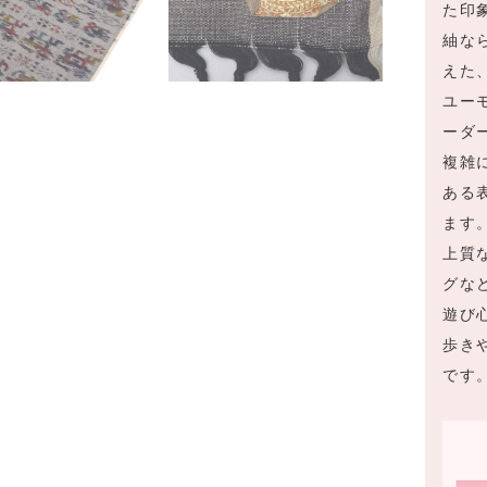
た印
紬な
えた
ユー
ーダ
複雑
ある
ます
上質
グな
遊び
歩き
です