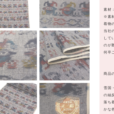
素材
※素
着物
当社
して
のが
何卒
商品
雪国
の紬
落ち
かな