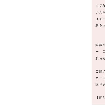
※店
いた
はメ
解を
掲載
ー・
あら
ご購
カー
振り
【商品