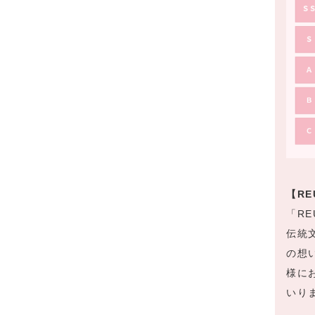
【R
「R
伝統
の想
様に
いり