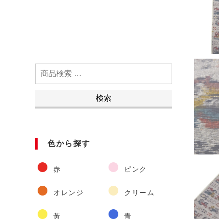
検
索
対
検索
象:
色から探す
赤
ピンク
オレンジ
クリーム
黃
青