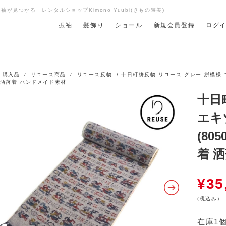
が見つかる レンタルショップKimono Yuubi(きもの遊美)
振袖
髪飾り
ショール
新規会員登録
ログ
/
購入品
/
リユース商品
/
リユース反物
/ 十日町絣反物 リユース グレー 絣模様 エキ
 洒落着 ハンドメイド素材
十日
エキゾ
(80
着 
¥
35
(税込み)
在庫1