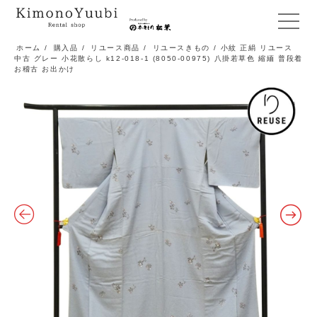
メ
ニ
ホーム
/
購入品
/
リユース商品
/
リユースきもの
/ 小紋 正絹 リユース
中古 グレー 小花散らし k12-018-1 (8050-00975) 八掛若草色 縮緬 普段着
ュ
お稽古 お出かけ
ー
開
閉