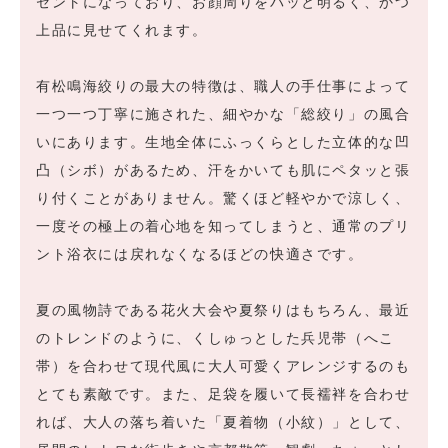
セントになっており、お顔周りをパッと明るく、かつ
上品に見せてくれます。
有松鳴海絞りの最大の特徴は、職人の手仕事によって
一つ一つ丁寧に施された、細やかな「総絞り」の風合
いにあります。生地全体にふっくらとした立体的な凹
凸（シボ）があるため、汗をかいても肌にペタッと張
り付くことがありません。驚くほど軽やかで涼しく、
一度その極上の着心地を知ってしまうと、通常のプリ
ント浴衣には戻れなくなるほどの快適さです。
夏の風物詩である花火大会や夏祭りはもちろん、最近
のトレンドのように、くしゅっとした兵児帯（へこ
帯）を合わせて現代風に大人可愛くアレンジするのも
とても素敵です。また、足袋を履いて長襦袢を合わせ
れば、大人の落ち着いた「夏着物（小紋）」として、