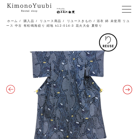
メ
ニ
ホーム
/
購入品
/
リユース商品
/
リユースきもの
/ 浴衣 綿 未使用 リユ
ース 中古 有松鳴海絞り 紺地 k12-014-3 花火大会 夏祭り
ュ
ー
開
閉