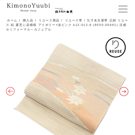
メ
ニ
ホーム
/
購入品
/
リユース商品
/
リユース帯
/ 九寸名古屋帯 正絹 リユー
ス 絽 露芝に花模様 アイボリー×淡ピンク k12-012-8 (8050-00961) 涼感
ュ
セミフォーマル～カジュアル
ー
開
閉