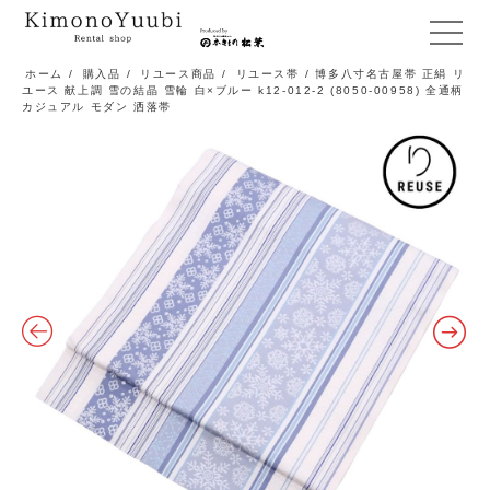
メ
ニ
ホーム
/
購入品
/
リユース商品
/
リユース帯
/ 博多八寸名古屋帯 正絹 リ
ユース 献上調 雪の結晶 雪輪 白×ブルー k12-012-2 (8050-00958) 全通柄
ュ
カジュアル モダン 洒落帯
ー
開
閉