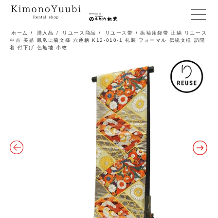
メ
ニ
ホーム
/
購入品
/
リユース商品
/
リユース帯
/ 振袖用袋帯 正絹 リユース
中古 美品 鳳凰に菊文様 六通柄 K12-010-1 礼装 フォーマル 伝統文様 訪問
ュ
着 付下げ 色無地 小紋
ー
開
閉