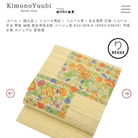
メ
ニ
ホーム
/
購入品
/
リユース商品
/
リユース帯
/ 名古屋帯 正絹 リユース
中古 野蚕 紬地 更紗草花文様 ベージュ系 K12-006-4（8050-00945）手描
ュ
き風 カジュアル 普段着
ー
開
閉