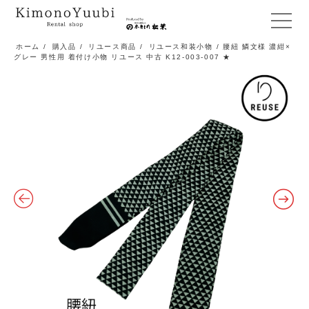
メ
ニ
ホーム
/
購入品
/
リユース商品
/
リユース和装小物
/ 腰紐 鱗文様 濃紺×
グレー 男性用 着付け小物 リユース 中古 K12-003-007 ★
ュ
ー
開
閉