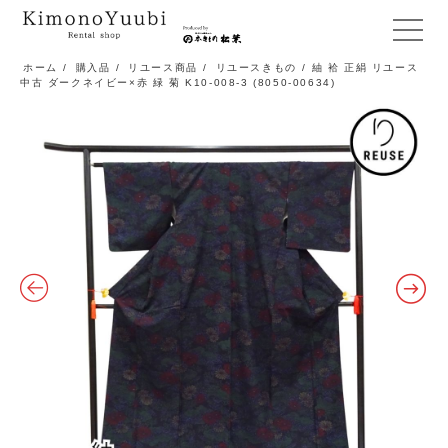
メ
ニ
ホーム
/
購入品
/
リユース商品
/
リユースきもの
/ 紬 袷 正絹 リユース
中古 ダークネイビー×赤 緑 菊 K10-008-3 (8050-00634)
ュ
ー
開
閉