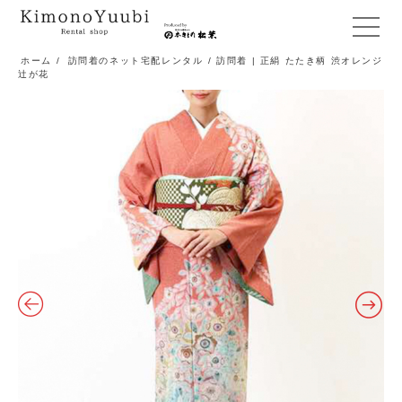
メ
ニ
ホーム
/
訪問着のネット宅配レンタル
/ 訪問着 | 正絹 たたき柄 渋オレンジ
辻が花
ュ
ー
開
閉