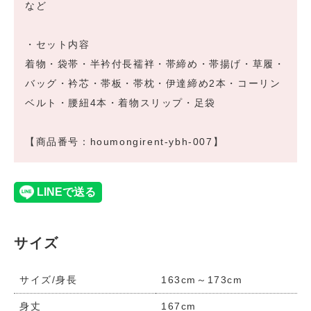
など
・セット内容
着物・袋帯・半衿付長襦袢・帯締め・帯揚げ・草履・
バッグ・衿芯・帯板・帯枕・伊達締め2本・コーリン
ベルト・腰紐4本・着物スリップ・足袋
【商品番号：houmongirent-ybh-007】
サイズ
サイズ/身長
163cm～173cm
身丈
167cm