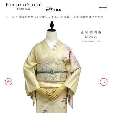
メ
ニ
ホーム
/
訪問着のネット宅配レンタル
/ 訪問着 | 正絹 薄黄色地に松と梅
ュ
ー
開
閉