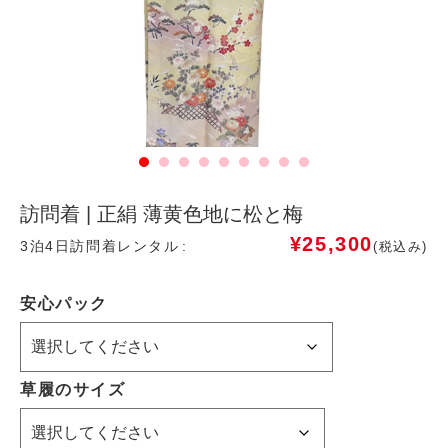
訪問着 | 正絹 薄黄色地に松と梅
¥
25,300
3泊4日訪問着レンタル
(税込み)
安心パック
草履のサイズ