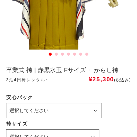
卒業式 袴 | 赤黒水玉 Fサイズ・ からし袴
¥
25,300
3泊4日袴レンタル
(税込み)
安心パック
袴サイズ