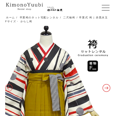
メ
ニ
ホーム
/
卒業袴のネット宅配レンタル
/
二尺袖袴
/ 卒業式 袴 | 赤黒水玉
Fサイズ・ からし袴
ュ
ー
開
閉