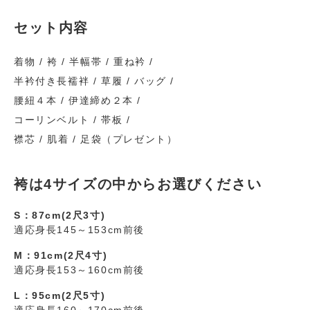
セット内容
着物 / 袴 / 半幅帯 / 重ね衿 /
半衿付き長襦袢 / 草履 / バッグ /
腰紐４本 / 伊達締め２本 /
コーリンベルト / 帯板 /
襟芯 / 肌着 / 足袋（プレゼント）
袴は4サイズの中からお選びください
S：87cm(2尺3寸)
適応身長145～153cm前後
M：91cm(2尺4寸)
適応身長153～160cm前後
L：95cm(2尺5寸)