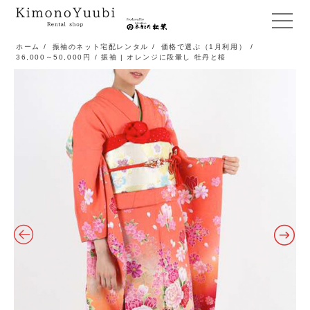
メ
ニ
ホーム
/
振袖のネット宅配レンタル
/
価格で選ぶ（1月利用）
/
36,000～50,000円
/ 振袖 | オレンジに段暈し 牡丹と桜
ュ
ー
開
閉