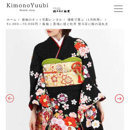
メ
ニ
ホーム
/
振袖のネット宅配レンタル
/
価格で選ぶ（1月利用）
/
51,000～70,000円
/ 振袖 | 黒地に毬と牡丹 熨斗目に桜の花丸文
ュ
ー
開
閉