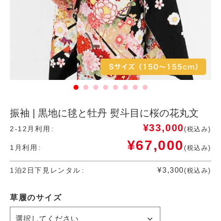
振袖 | 黒地に毬と牡丹 熨斗目に桜の花丸文
¥
33,000
2-12月利用
(税込み)
¥
67,000
1月利用
(税込み)
¥
3,300
1泊2日下見レンタル
(税込み)
草履のサイズ