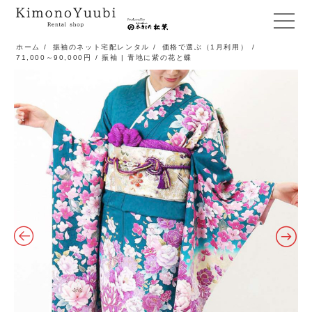
メ
ニ
ホーム
/
振袖のネット宅配レンタル
/
価格で選ぶ（1月利用）
/
71,000～90,000円
/ 振袖 | 青地に紫の花と蝶
ュ
ー
開
閉