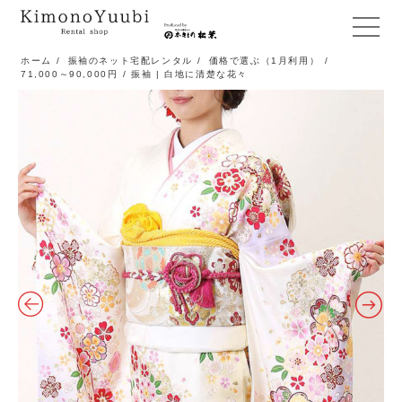
メ
ニ
ホーム
/
振袖のネット宅配レンタル
/
価格で選ぶ（1月利用）
/
71,000～90,000円
/ 振袖 | 白地に清楚な花々
ュ
ー
開
閉