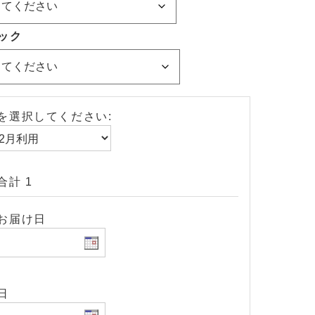
ック
を選択してください:
合計 1
お届け日
日