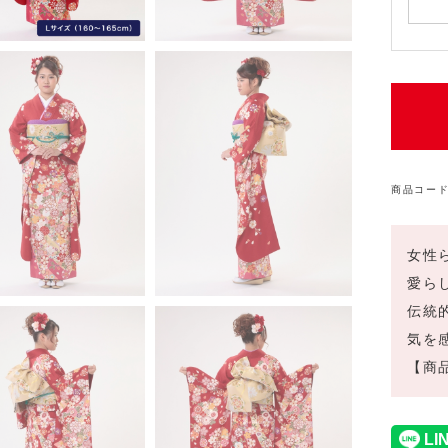
商品コード
女性
愛ら
伝統
気を
【商品番