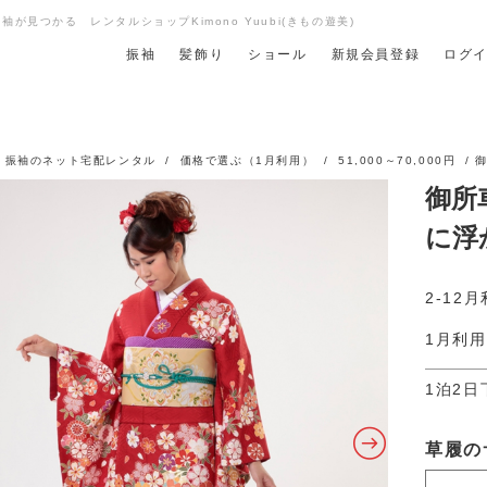
が見つかる レンタルショップKimono Yuubi(きもの遊美)
振袖
髪飾り
ショール
新規会員登録
ログ
/
振袖のネット宅配レンタル
/
価格で選ぶ（1月利用）
/
51,000～70,000円
/ 
御所
に浮
2-12
1月利用
1泊2
草履の