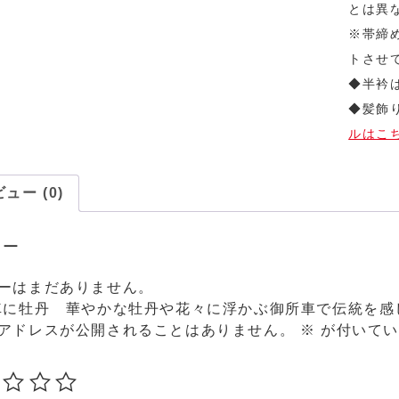
とは異
※帯締
トさせ
◆半衿
◆髪飾
ルはこ
ュー (0)
ュー
ーはまだありません。
車に牡丹 華やかな牡丹や花々に浮かぶ御所車で伝統を感
アドレスが公開されることはありません。
※
が付いてい