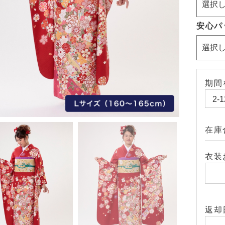
安心パ
期間
在庫
衣装
返却