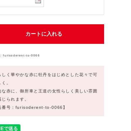
カートに入れる
:
furisoderent-to-0066
らしく華やかな赤に牡丹をはじめとした花々で可
しく。
的な赤に、御所車と王道の女性らしく美しい雰囲
感じられます。
号：furisoderent-to-0066】