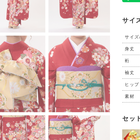
サイ
サイズ
身丈
裄
袖丈
ヒップ
素材
セッ