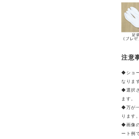
注意
◆ショ
なりま
◆選択
ます。
◆万が
ります
◆画像
ート例