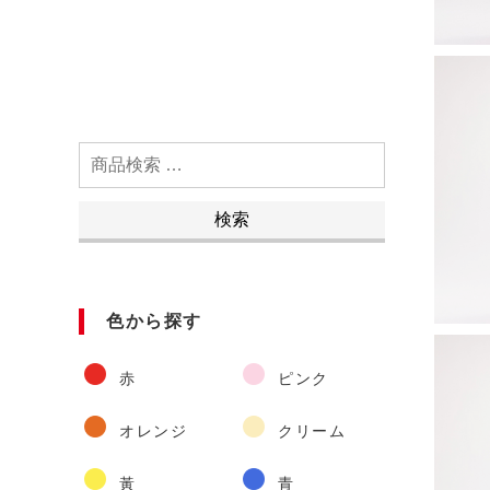
検
索
対
検索
象:
色から探す
赤
ピンク
オレンジ
クリーム
黃
青