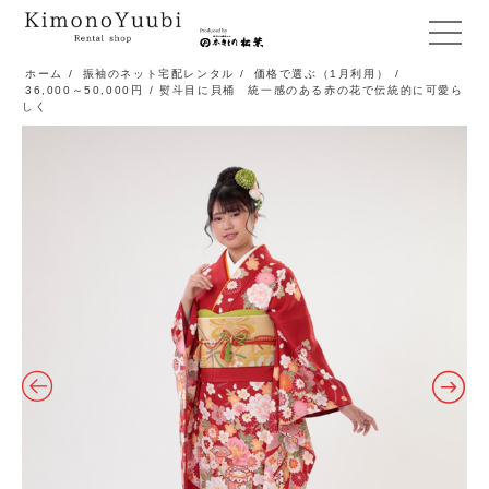
メ
ニ
ホーム
/
振袖のネット宅配レンタル
/
価格で選ぶ（1月利用）
/
36,000～50,000円
/ 熨斗目に貝桶 統一感のある赤の花で伝統的に可愛ら
ュ
しく
ー
開
閉