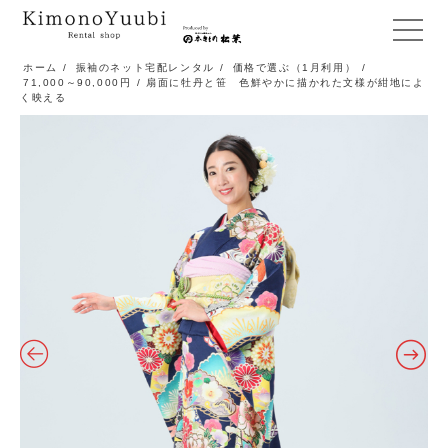
メ
ニ
ホーム
/
振袖のネット宅配レンタル
/
価格で選ぶ（1月利用）
/
71,000～90,000円
/ 扇面に牡丹と笹 色鮮やかに描かれた文様が紺地によ
ュ
く映える
ー
開
閉