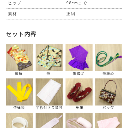
ヒップ
98cmまで
素材
正絹
セット内容