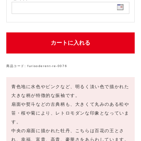
カートに入れる
商品コード:
furisoderent-re-0076
青色地に水色やピンクなど、明るく淡い色で描かれた
大きな柄が特徴的な振袖です。
扇面や熨斗などの古典柄も、大きくて丸みのある松や
笹・桜や菊により、レトロモダンな印象となっていま
す。
中央の扇面に描かれた牡丹、こちらは百花の王とさ
れ、幸福、富貴、高貴、豪華さをあらわしています。