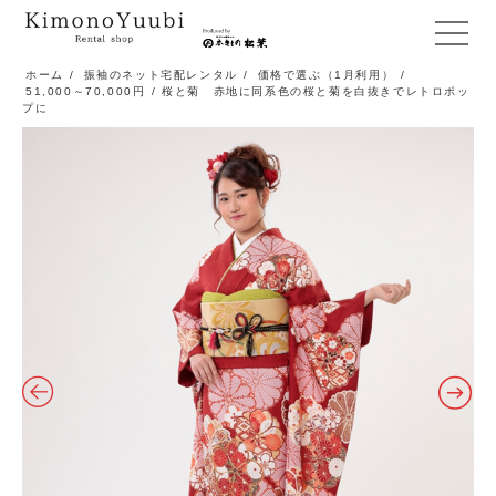
メ
ニ
ホーム
/
振袖のネット宅配レンタル
/
価格で選ぶ（1月利用）
/
51,000～70,000円
/ 桜と菊 赤地に同系色の桜と菊を白抜きでレトロポッ
ュ
プに
ー
開
閉