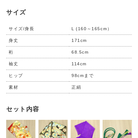
サイズ
サイズ/身長
L (160～165cm）
身丈
171cm
裄
68.5cm
袖丈
114cm
ヒップ
98cmまで
素材
正絹
セット内容