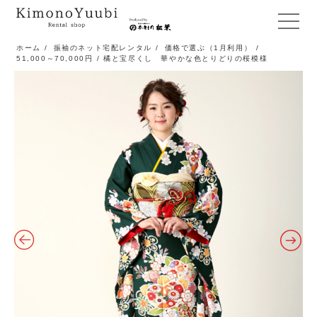
メ
ニ
ホーム
/
振袖のネット宅配レンタル
/
価格で選ぶ（1月利用）
/
51,000～70,000円
/ 橘と宝尽くし 華やかな色とりどりの桜模様
ュ
ー
開
閉