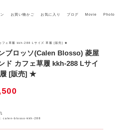
イン
お買い物かご
お気に入り
ブログ
Movie
Photo
カフェ草履 kkh-288 Lサイズ 草履 [販売] ★
ブロッソ(Calen Blosso) 菱屋
ド カフェ草履 kkh-288 Lサイ
履 [販売] ★
,500
れ
:
calen-blosso-kkh-288