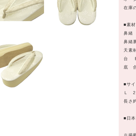
在庫
■素
鼻緒
鼻緒
天素
台 
底 
■サ
Ｌ 2
長さ約
■日
※掲