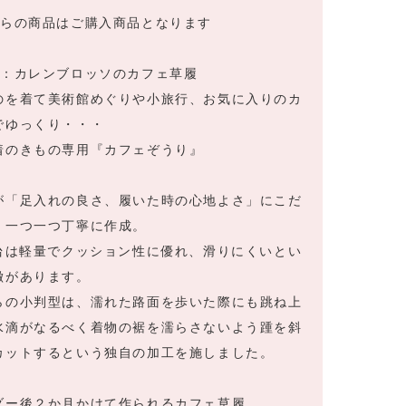
ちらの商品はご購入商品となります
屋：カレンブロッソのカフェ草履
のを着て美術館めぐりや小旅行、お気に入りのカ
でゆっくり・・・
着のきもの専用『カフェぞうり』
が「足入れの良さ、履いた時の心地よさ」にこだ
、一つ一つ丁寧に作成。
A台は軽量でクッション性に優れ、滑りにくいとい
徴があります。
らの小判型は、濡れた路面を歩いた際にも跳ね上
水滴がなるべく着物の裾を濡らさないよう踵を斜
カットするという独自の加工を施しました。
ダー後２か月かけて作られるカフェ草履。