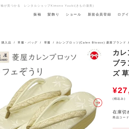
が見つかる レンタルショップKimono Yuubi(きもの遊美)
振袖
髪飾り
ショール
新規会員登録
ログ
/
購入品
/
草履・バッグ
/
草履
/ カレンブロッソ(Calen Blosso) 菱屋ブランド 
カレン
ブラン
ズ 草
¥
27
(税込み)
在庫切
商品コード