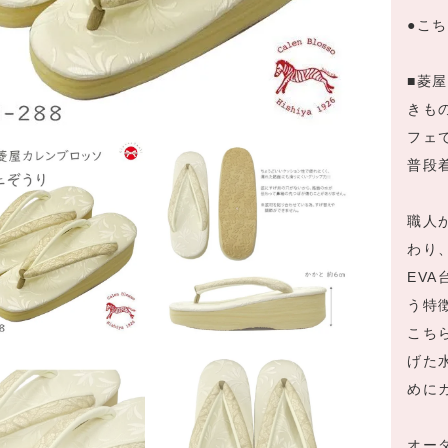
●こ
■菱
きも
フェ
普段
職人
わり
EV
う特
こち
げた
めに
オー