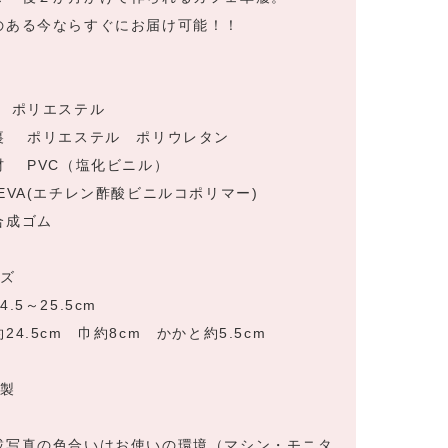
のある今ならすぐにお届け可能！！
材
 ポリエステル
裏 ポリエステル ポリウレタン
材 PVC（塩化ビニル）
EVA(エチレン酢酸ビニルコポリマー)
合成ゴム
イズ
4.5～25.5cm
24.5cm 巾約8cm かかと約5.5cm
本製
載写真の色合いはお使いの環境（マシン・モニタ