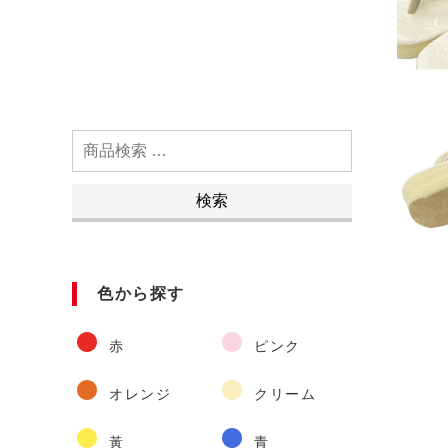
検
索
対
検索
象:
色から探す
赤
ピンク
オレンジ
クリーム
黃
青