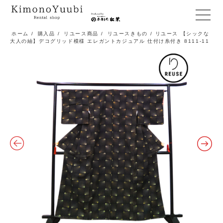
メ
ニ
ホーム
/
購入品
/
リユース商品
/
リユースきもの
/ リユース 【シックな
大人の紬】デコグリッド模様 エレガントカジュアル 仕付け糸付き 8111-11
ュ
ー
開
閉