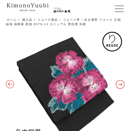
メ
ニ
ホーム
/
購入品
/
リユース商品
/
リユース帯
/ 名古屋帯 リユース 正絹
紬地 花模様 黒地 8079-14 カジュアル 普段着 街着
ュ
ー
開
閉