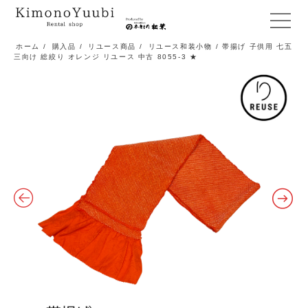
メ
ニ
ホーム
/
購入品
/
リユース商品
/
リユース和装小物
/ 帯揚げ 子供用 七五
三向け 総絞り オレンジ リユース 中古 8055-3 ★
ュ
ー
開
閉