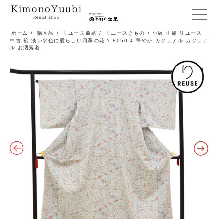
メ
ニ
ホーム
/
購入品
/
リユース商品
/
リユースきもの
/ 小紋 正絹 リユース
中古 袷 淡い水色に愛らしい四季の花々 8050-4 華やか カジュアル カジュア
ュ
ル お洒落着
ー
開
閉