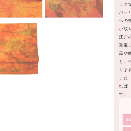
ック
パッ
への
小紋
江戸
重宝
黒や
と、
りま
また
れば
す。