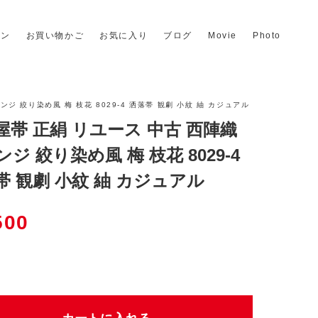
イン
お買い物かご
お気に入り
ブログ
Movie
Photo
ンジ 絞り染め風 梅 枝花 8029-4 洒落帯 観劇 小紋 紬 カジュアル
屋帯 正絹 リユース 中古 西陣織
ジ 絞り染め風 梅 枝花 8029-4
帯 観劇 小紋 紬 カジュアル
500
個