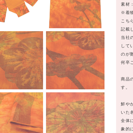
素材
※着
こち
記載
当社
して
のが
何卒
商品
す。
鮮や
いた
全体
象的