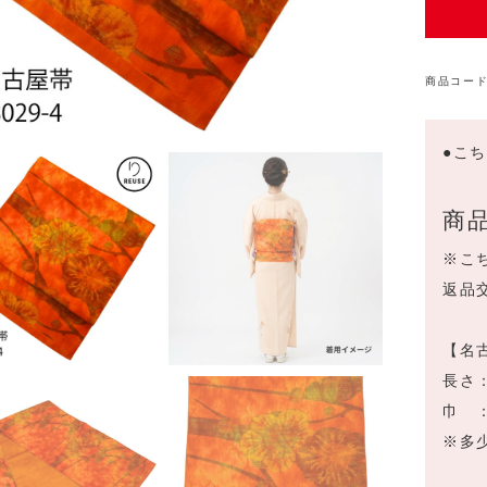
商品コード
●こ
商
※こ
返品
【名
長さ：
巾 ：
※多