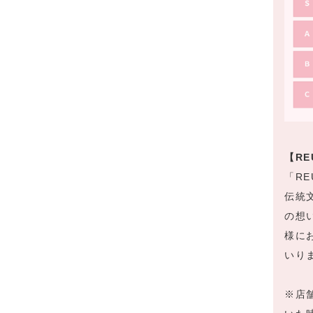
【R
「R
伝統
の想
様に
いり
※店