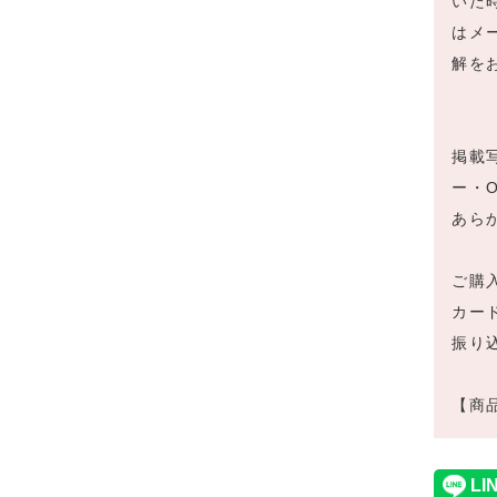
いた
はメ
解を
掲載
ー・
あら
ご購
カー
振り
【商品