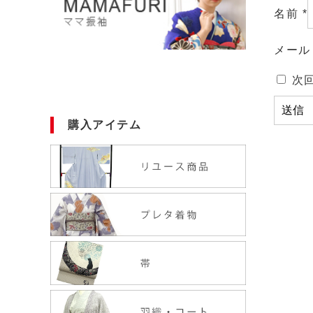
名前
*
メー
次
購入アイテム