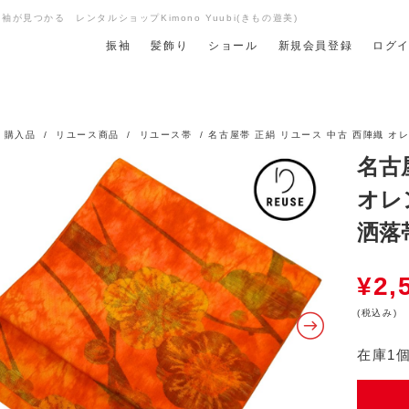
が見つかる レンタルショップKimono Yuubi(きもの遊美)
振袖
髪飾り
ショール
新規会員登録
ログ
/
購入品
/
リユース商品
/
リユース帯
/ 名古屋帯 正絹 リユース 中古 西陣織 オレ
名古
オレン
洒落
¥
2,
(税込み)
在庫1