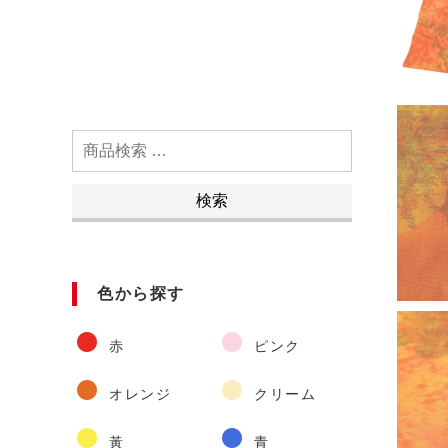
検
索
対
検索
象:
色から探す
赤
ピンク
オレンジ
クリーム
黃
青