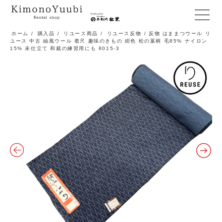
メ
ニ
ホーム
/
購入品
/
リユース商品
/
リユース反物
/ 反物 はままつウール リ
ユース 中古 紬風ウール 着尺 趣味のきもの 紺色 松の葉柄 毛85% ナイロン
ュ
15% 未仕立て 和裁の練習用にも 8015-3
ー
開
閉