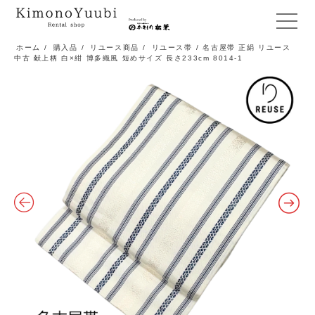
メ
ニ
ホーム
/
購入品
/
リユース商品
/
リユース帯
/ 名古屋帯 正絹 リユース
中古 献上柄 白×紺 博多織風 短めサイズ 長さ233cm 8014-1
ュ
ー
開
閉