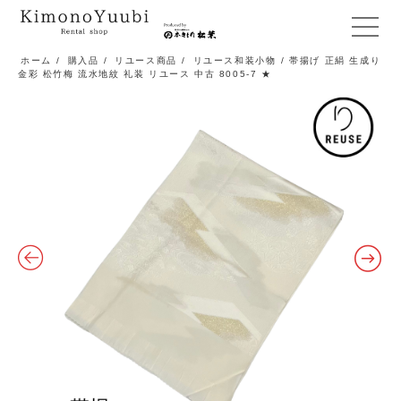
メ
ニ
ホーム
/
購入品
/
リユース商品
/
リユース和装小物
/ 帯揚げ 正絹 生成り
金彩 松竹梅 流水地紋 礼装 リユース 中古 8005-7 ★
ュ
ー
開
閉