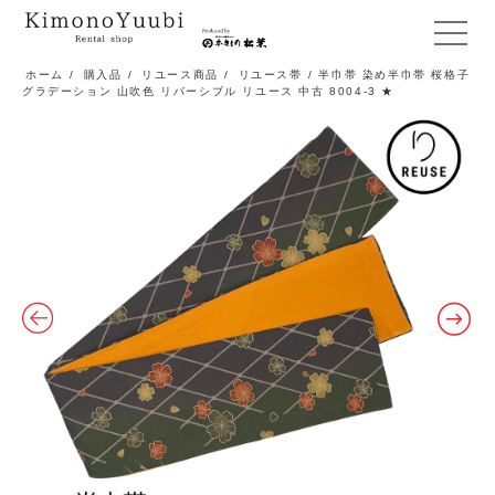
メ
ニ
ホーム
/
購入品
/
リユース商品
/
リユース帯
/ 半巾帯 染め半巾帯 桜格子
グラデーション 山吹色 リバーシブル リユース 中古 8004-3 ★
ュ
ー
開
閉