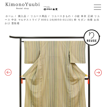
メ
ニ
ホーム
/
購入品
/
リユース商品
/
リユースきもの
/ 小紋 単衣 正絹 リユ
ース 中古 マルチストライプ 8001-16(8050-01133) 粋 モダン 街着 お出
ュ
かけ 普段着
ー
開
閉