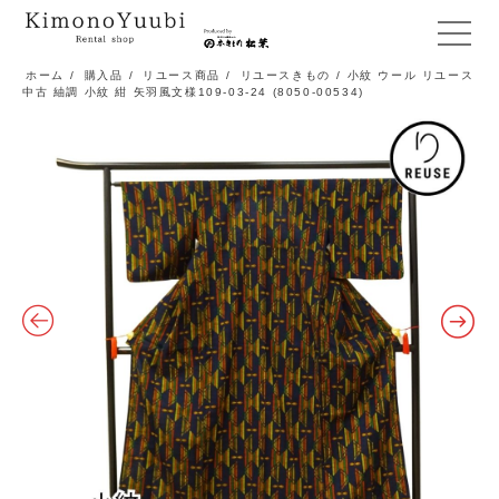
メ
ニ
ホーム
/
購入品
/
リユース商品
/
リユースきもの
/ 小紋 ウール リユース
中古 紬調 小紋 紺 矢羽風文様109-03-24 (8050-00534)
ュ
ー
開
閉