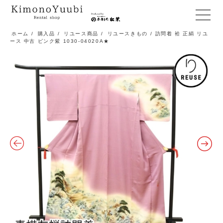
メ
ニ
ホーム
/
購入品
/
リユース商品
/
リユースきもの
/ 訪問着 袷 正絹 リユ
ース 中古 ピンク紫 1030-04020A★
ュ
ー
開
閉