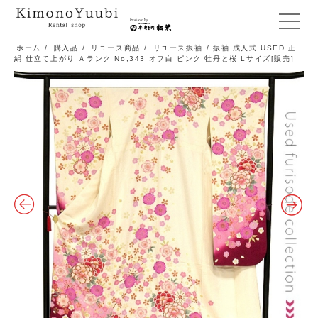
メ
ニ
ホーム
/
購入品
/
リユース商品
/
リユース振袖
/ 振袖 成人式 USED 正
絹 仕立て上がり Ａランク No,343 オフ白 ピンク 牡丹と桜 Lサイズ[販売]
ュ
ー
開
閉