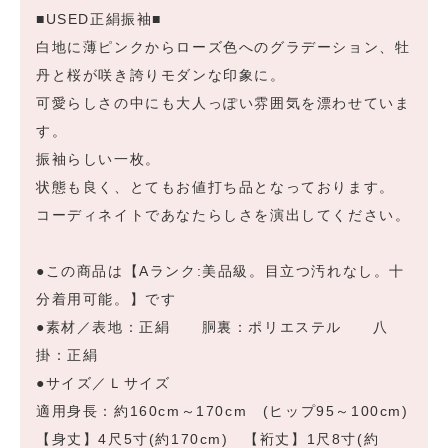
■USED正絹振袖■
白地に薄ピンクからローズ色へのグラデーション、牡
丹と桜が咲き誇りモダンな印象に。
可愛らしさの中にも大人っぽい雰囲気を漂わせていま
す。
振袖らしい一枚。
状態も良く、とてもお値打ち品となっております。
コーディネイトであなたらしさを演出してください。
●この商品は【Aランク:美品級。目立つ汚れなし。十
分着用可能。】です
●素材／表地：正絹 胴裏：ポリエステル 八
掛：正絹
●サイズ／Ｌサイズ
適用身長：約160cm～170cm (ヒップ95～100cm)
【身丈】4尺5寸(約170cm) 【裄丈】1尺8寸(約