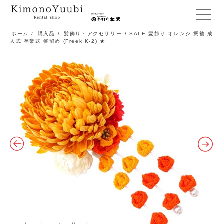
メ
ニ
ホーム
/
購入品
/
髪飾り・アクセサリー
/ SALE 髪飾り オレンジ 振袖 成
人式 卒業式 髪留め (Freek K-2) ★
ュ
ー
開
閉